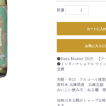
数量
カートに入
お気に入りに
●Kura Master 2025
●インターナショナル ワイン 
金賞
芳醇・辛口 アルコール度数:
原料米:兵庫県産 兵庫北錦
おいしい飲み方：ぬる燗 常
旨味のある酸がシャープな味
ます。