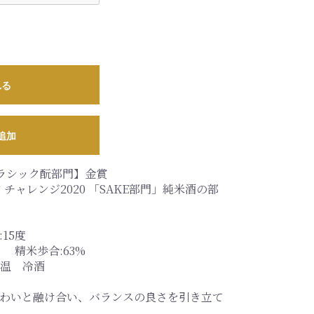
れる
追加
 【クラシック酛部門】金賞
チャレンジ2020 「SAKE部門」純米酒の部
15度
 精米歩合:63%
温 冷酒
わいと融け合い、バランスの良さを引き立て